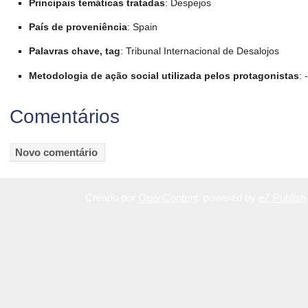
Principais temáticas tratadas
: Despejos
País de proveniência
: Spain
Palavras chave, tag
: Tribunal Internacional de Desalojos
Metodologia de ação social utilizada pelos protagonistas
: -
Comentários
Creado por
OpenContent
, powered by
eZ Publish