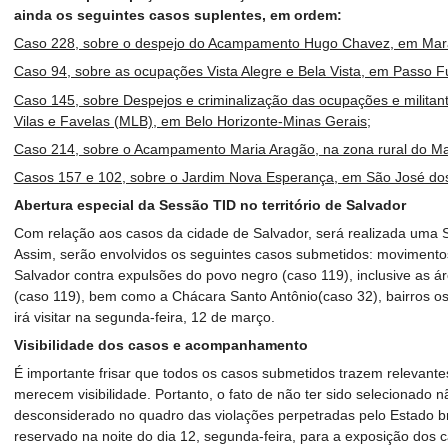
ainda os seguintes casos suplentes, em ordem:
Caso 228, sobre o despejo do Acampamento Hugo Chavez, em Mar
Caso 94, sobre as ocupações Vista Alegre e Bela Vista, em Passo 
Caso 145, sobre Despejos e criminalização das ocupações e militan
Vilas e Favelas (MLB), em Belo Horizonte-Minas Gerais;
Caso 214, sobre o Acampamento Maria Aragão, na zona rural do M
Casos 157 e 102, sobre o Jardim Nova Esperança, em São José d
Abertura especial da Sessão TID no território de Salvador
Com relação aos casos da cidade de Salvador, será realizada uma Se
Assim, serão envolvidos os seguintes casos submetidos: movimento
Salvador contra expulsões do povo negro (caso 119), inclusive as ár
(caso 119), bem como a Chácara Santo Antônio(caso 32), bairros o
irá visitar na segunda-feira, 12 de março.
Visibilidade dos casos e acompanhamento
É importante frisar que todos os casos submetidos trazem relevantes 
merecem visibilidade. Portanto, o fato de não ter sido selecionado n
desconsiderado no quadro das violações perpetradas pelo Estado br
reservado na noite do dia 12, segunda-feira, para a exposição dos