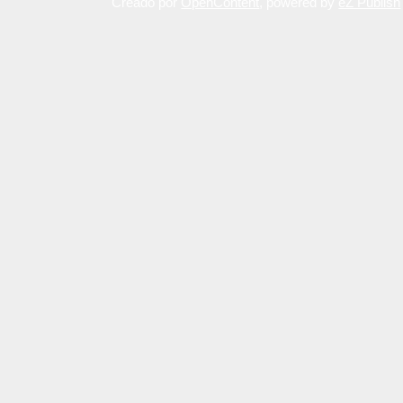
Creado por
OpenContent
, powered by
eZ Publish