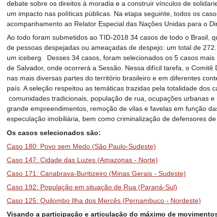
debate sobre os direitos à moradia e a construir vínculos de solidar
um impacto nas políticas públicas. Na etapa seguinte, todos os cas
acompanhamento ao Relator Especial das Nações Unidas para o Dir
Ao todo foram submetidos ao TID-2018 34 casos de todo o Brasil,
de pessoas despejadas ou ameaçadas de despejo: um total de 272
um iceberg. Desses 34 casos, foram selecionados os 5 casos mais 
de Salvador, onde ocorrerá a Sessão. Nessa difícil tarefa, o Comitê D
nas mais diversas partes do território brasileiro e em diferentes co
país. A seleção respeitou as temáticas trazidas pela totalidade dos
comunidades tradicionais, população de rua, ocupações urbanas e
grande empreendimentos, remoção de vilas e favelas em função das 
especulação imobiliária, bem como criminalização de defensores de
Os casos selecionados são:
Caso 180: Povo sem Medo (São Paulo-Sudeste)
Caso 147: Cidade das Luzes (Amazonas - Norte)
Caso 171: Canabrava-Buritizeiro (Minas Gerais - Sudeste)
Caso 192: População em situação de Rua (Paraná-Sul)
Caso 125: Quilombo Ilha dos Mercês (Pernambuco - Nordeste)
Visando a participação e articulação do máximo de movimento